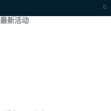
跳
Ma
至
Me
内
最新活动
容